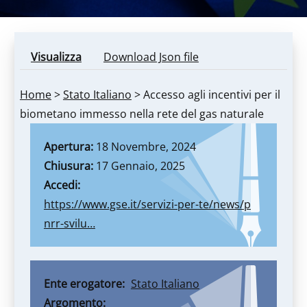
Visualizza
(scheda
Download Json file
Primary
attiva)
tabs
BRED2
Home
>
Stato Italiano
> Accesso agli incentivi per il
biometano immesso nella rete del gas naturale
Apertura
18 Novembre, 2024
Chiusura
17 Gennaio, 2025
Accedi
https://www.gse.it/servizi-per-te/news/p
nrr-svilu…
Ente erogatore
Stato Italiano
Argomento